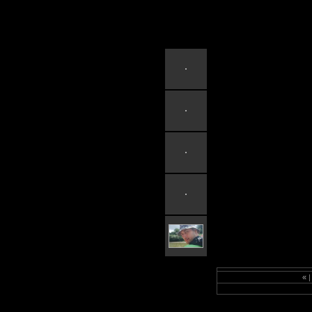
2007Dnestr
«
|