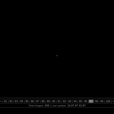
<
|
81
|
82
|
83
|
84
|
85
|
86
|
87
|
88
|
89
|
90
|
91
|
92
|
93
|
94
|
95
|
96
|
97
|
98
|
99
|
100
|
Total images:
252
| Last update:
12.07.07 21:57