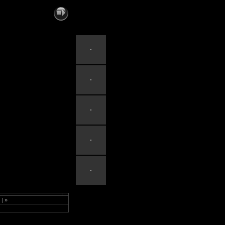
>
|
»