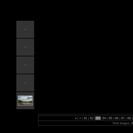
2007Dnestr
«
|
<
|
81
|
82
|
83
|
84
|
85
|
86
|
87
|
88
|
Total images:
2