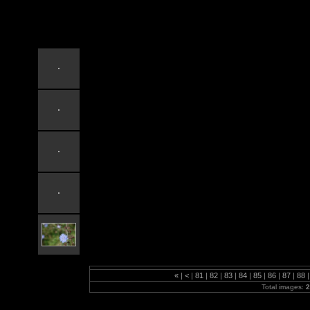
2007Dnestr
«
|
<
|
81
|
82
|
83
|
84
|
85
|
86
|
87
|
88
|
Total images:
2