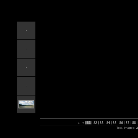
2007Dnestr
«
|
<
|
81
|
82
|
83
|
84
|
85
|
86
|
87
|
88
|
Total images:
2