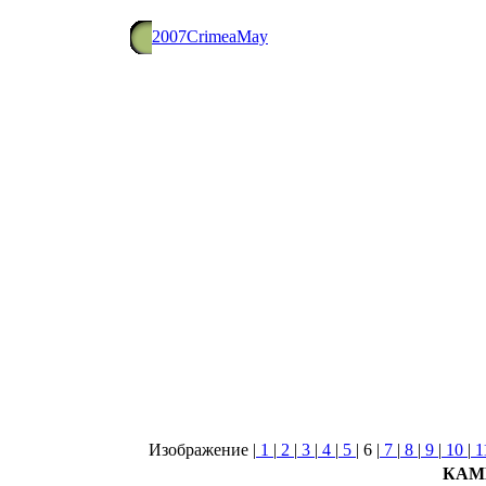
2007CrimeaMay
Изображение |
1
|
2
|
3
|
4
|
5
|
6
|
7
|
8
|
9
|
10
|
1
КАМ