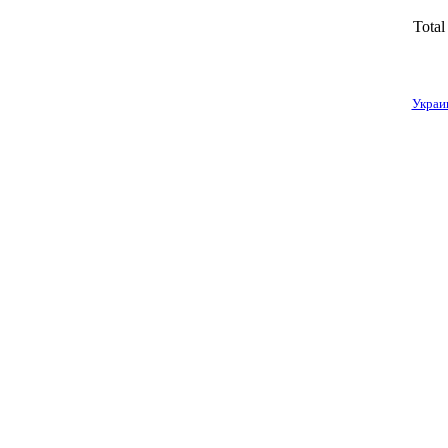
Total
Украи